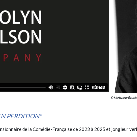
© Matthew Brook
EN PERDITION"
sionnaire de la Comédie-Française de 2023 à 2025 et jongleur verba