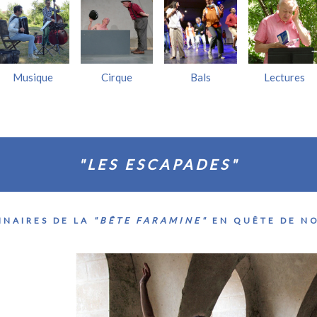
Musique
Cirque
Bals
Lectures
"LES ESCAPADES"
INAIRES DE LA
"BÊTE FARAMINE"
EN QUÊTE DE N