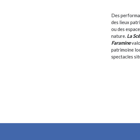
Des performa
des lieux pat
ou des espace
nature.
La Sc
Faramine
valo
patrimoine lo
spectacles sit