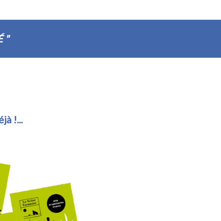
É"
à !...