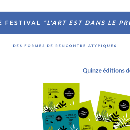
E FESTIVAL
"L'ART EST DANS LE PR
DES FORMES DE RENCONTRE ATYPIQUES
Quinze éditions déj