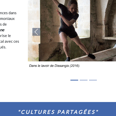
nces dans
rimoniaux
s de
ène
rise le
cal avec ces
ués.
"CULTURES PARTAGÉES"