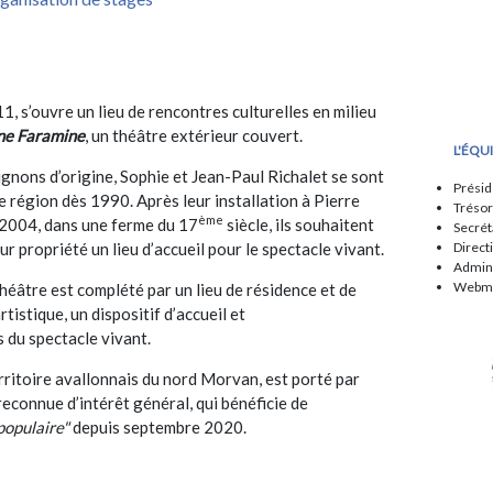
11, s’ouvre un lieu de rencontres culturelles en milieu
ne Faramine
, un théâtre extérieur couvert.
L'ÉQU
nons d’origine, Sophie et Jean-Paul Richalet se sont
Présid
e région dès 1990. Après leur installation à Pierre
Trésor
ème
 2004, dans une ferme du 17
siècle, ils souhaitent
Secrét
ur propriété un lieu d’accueil pour le spectacle vivant.
Direct
Admini
Webmas
théâtre est complété par un lieu de résidence et de
rtistique, un dispositif d’accueil et
 du spectacle vivant.
erritoire avallonnais du nord Morvan, est porté par
 reconnue d’intérêt général, qui bénéficie de
populaire"
depuis septembre 2020.